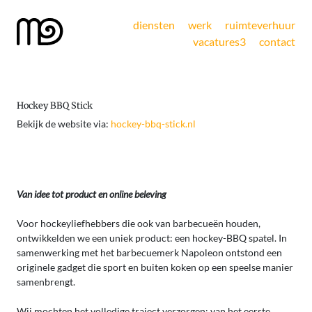
diensten
werk
ruimteverhuur
vacatures
3
contact
Hockey BBQ Stick
Bekijk de website via:
hockey-bbq-stick.nl
Van idee tot product en online beleving
Voor hockeyliefhebbers die ook van barbecueën houden,
ontwikkelden we een uniek product: een hockey-BBQ spatel. In
samenwerking met het barbecuemerk Napoleon ontstond een
originele gadget die sport en buiten koken op een speelse manier
samenbrengt.
Wij mochten het volledige traject verzorgen: van het eerste