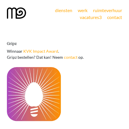
diensten
werk
ruimteverhuur
vacatures
3
contact
Gripz
Winnaar
KVK Impact Award
.
Gripz bestellen? Dat kan! Neem
contact
op.